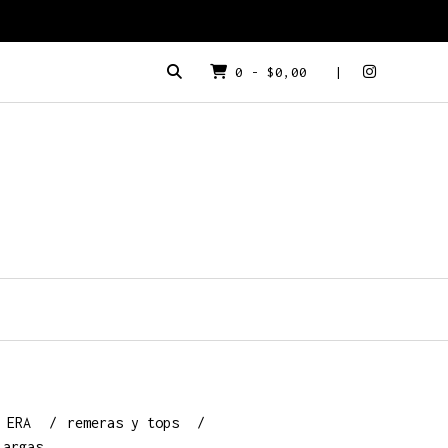
0
-
$0,00
a ERA
remeras y tops
largas